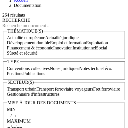
Accueil
Documentation
264 résultats
RECHERCHE
THÉMATIQUE(S)
Actualité européenne
Actualité juridique
Développement durable
Emploi et formation
Exploitation
Financement & économie
Innovation
Institutionnel
Social
Sûreté et sécurité
TYPE
Conventions collectives
Notes juridiques
Notes tech. et éco.
Positions
Publications
SECTEUR(S)
Transport urbain
Transport ferroviaire voyageurs
Fret ferroviaire
Gestionnaire d'infrastructures
MISE À JOUR DES DOCUMENTS
MIN
MAXIMUM