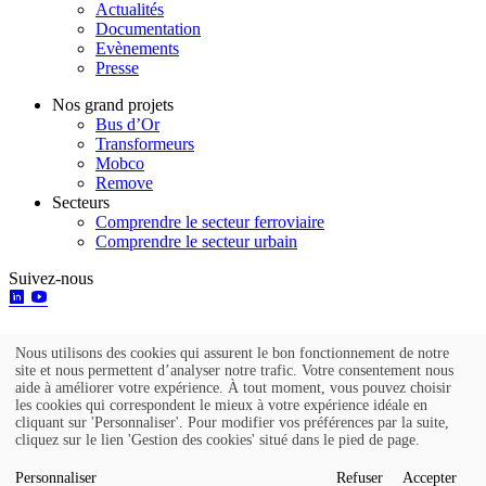
Actualités
Documentation
Evènements
Presse
Nos grand projets
Bus d’Or
Transformeurs
Mobco
Remove
Secteurs
Comprendre le secteur ferroviaire
Comprendre le secteur urbain
Suivez-nous
Nous utilisons des cookies qui assurent le bon fonctionnement de notre
Utilisation
site et nous permettent d’analyser notre trafic. Votre consentement nous
aide à améliorer votre expérience. À tout moment, vous pouvez choisir
des
Go to top
les cookies qui correspondent le mieux à votre expérience idéale en
cliquant sur 'Personnaliser'. Pour modifier vos préférences par la suite,
données
cliquez sur le lien 'Gestion des cookies' situé dans le pied de page.
Mentions légales
personnelles
Politique de protection des données personnelles
et
Personnaliser
Refuser
Accepter
Gestion des cookies