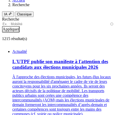
Accueil
Recherche
IA
Classique
Recherche
1215 résultat(s)
Actualité
L'UTPF publie son manifeste à l'attention des
candidats aux élections municipales 2026
À l'approche des élections municipales, les futurs élus locaux
auront la responsabilité d'aménager le cadre de vie de leurs
concitoyens pour les six prochaines années. Ils seront des
acteurs décisifs de la politique de mobilité. Les transports
publics urbains sont certes une compétence des
intercommunalités (AOM) mais les élections municipales de
demain formeront les intercommunalités d’après-demain et
certaines compétences sont toujours entre les mains des
communes (cf. voirie ou police municipale).