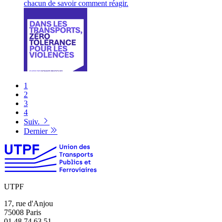
chacun de savoir comment réagir.
1
2
3
4
Suiv.
Dernier
UTPF
17, rue d'Anjou
75008 Paris
01 48 74 63 51