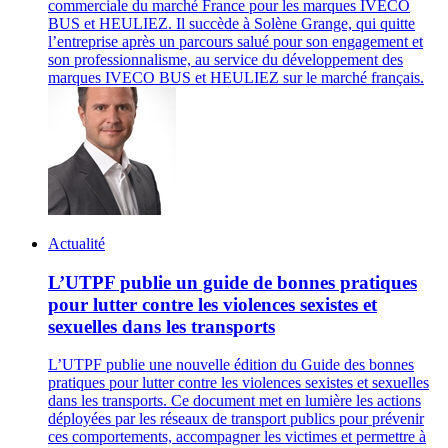
commerciale du marché France pour les marques IVECO
BUS et HEULIEZ. Il succède à Solène Grange, qui quitte
l’entreprise après un parcours salué pour son engagement et
son professionnalisme, au service du développement des
marques IVECO BUS et HEULIEZ sur le marché français.
Actualité
L’UTPF publie un guide de bonnes pratiques
pour lutter contre les violences sexistes et
sexuelles dans les transports
L’UTPF publie une nouvelle édition du Guide des bonnes
pratiques pour lutter contre les violences sexistes et sexuelles
dans les transports. Ce document met en lumière les actions
déployées par les réseaux de transport publics pour prévenir
ces comportements, accompagner les victimes et permettre à