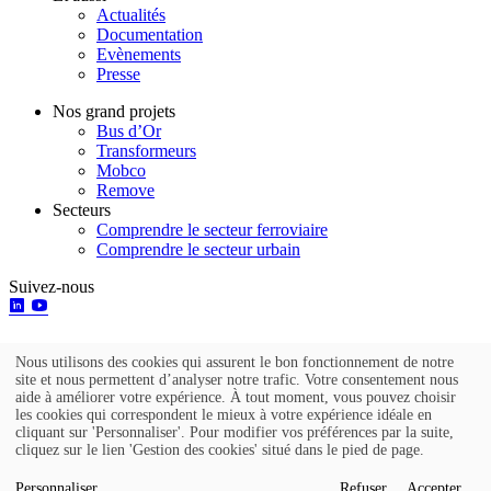
Actualités
Documentation
Evènements
Presse
Nos grand projets
Bus d’Or
Transformeurs
Mobco
Remove
Secteurs
Comprendre le secteur ferroviaire
Comprendre le secteur urbain
Suivez-nous
Nous utilisons des cookies qui assurent le bon fonctionnement de notre
Utilisation
site et nous permettent d’analyser notre trafic. Votre consentement nous
aide à améliorer votre expérience. À tout moment, vous pouvez choisir
des
Go to top
les cookies qui correspondent le mieux à votre expérience idéale en
cliquant sur 'Personnaliser'. Pour modifier vos préférences par la suite,
données
cliquez sur le lien 'Gestion des cookies' situé dans le pied de page.
Mentions légales
personnelles
Politique de protection des données personnelles
Personnaliser
Refuser
Accepter
Gestion des cookies