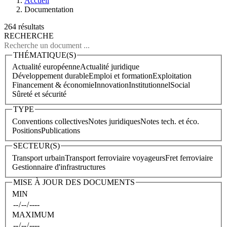
Accueil
Documentation
264 résultats
RECHERCHE
THÉMATIQUE(S)
Actualité européenne
Actualité juridique
Développement durable
Emploi et formation
Exploitation
Financement & économie
Innovation
Institutionnel
Social
Sûreté et sécurité
TYPE
Conventions collectives
Notes juridiques
Notes tech. et éco.
Positions
Publications
SECTEUR(S)
Transport urbain
Transport ferroviaire voyageurs
Fret ferroviaire
Gestionnaire d'infrastructures
MISE À JOUR DES DOCUMENTS
MIN
MAXIMUM