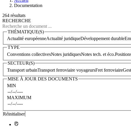
Accueil
Documentation
264 résultats
RECHERCHE
THÉMATIQUE(S)
Actualité européenne
Actualité juridique
Développement durable
Emp
TYPE
Conventions collectives
Notes juridiques
Notes tech. et éco.
Position
SECTEUR(S)
Transport urbain
Transport ferroviaire voyageurs
Fret ferroviaire
Gest
MISE À JOUR DES DOCUMENTS
MIN
MAXIMUM