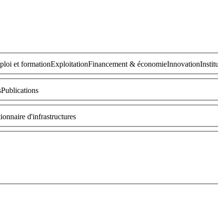
loi et formation
Exploitation
Financement & économie
Innovation
Instit
s
Publications
ionnaire d'infrastructures