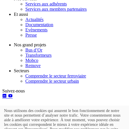
Services aux adhérents
Services aux membres partenaires
Et aussi
Actualités
Documentation
Evènements
Presse
Nos grand projets
Bus d’Or
Transformeurs
Mobco
Remove
Secteurs
Comprendre le secteur ferroviaire
Comprendre le secteur urbain
Suivez-nous
Nous utilisons des cookies qui assurent le bon fonctionnement de notre
Utilisation
site et nous permettent d’analyser notre trafic. Votre consentement nous
aide à améliorer votre expérience. À tout moment, vous pouvez choisir
des
Go to top
les cookies qui correspondent le mieux à votre expérience idéale en