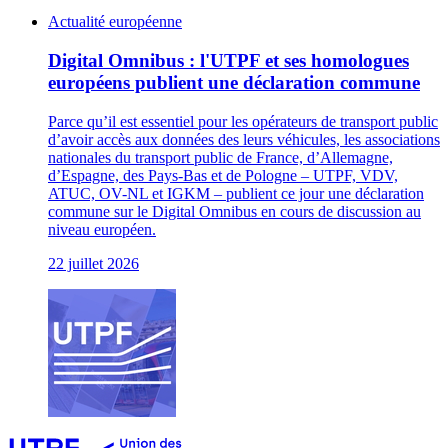
Actualité européenne
Digital Omnibus : l'UTPF et ses homologues
européens publient une déclaration commune
Parce qu’il est essentiel pour les opérateurs de transport public
d’avoir accès aux données des leurs véhicules, les associations
nationales du transport public de France, d’Allemagne,
d’Espagne, des Pays-Bas et de Pologne – UTPF, VDV,
ATUC, OV-NL et IGKM – publient ce jour une déclaration
commune sur le Digital Omnibus en cours de discussion au
niveau européen.
22 juillet 2026