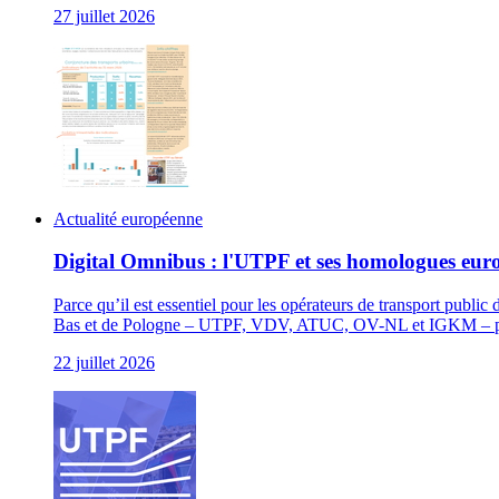
27 juillet 2026
Actualité européenne
Digital Omnibus : l'UTPF et ses homologues eur
Parce qu’il est essentiel pour les opérateurs de transport publi
Bas et de Pologne – UTPF, VDV, ATUC, OV-NL et IGKM – publi
22 juillet 2026