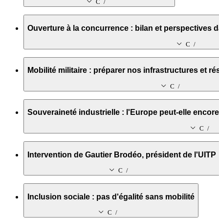
Collapsed / expanded icon
Le 9 juin de10h30-11h30
Ouverture à la concurrence : bilan et perspectives da
Collapsed / expanded icon
Le 9 juin de 14h à 16h30
Mobilité militaire : préparer nos infrastructures et 
Collapsed / expanded icon
Le 10 juin de 9h30 à10h15
Souveraineté industrielle : l'Europe peut-elle encore
Collapsed / expanded icon
Le 10 juin de 9h45 à 11h
Intervention de Gautier Brodéo, président de l'UITP
Collapsed / expanded icon
Le 10 juin de 10h30 à 11h
Inclusion sociale : pas d'égalité sans mobilité
Collapsed / expanded icon