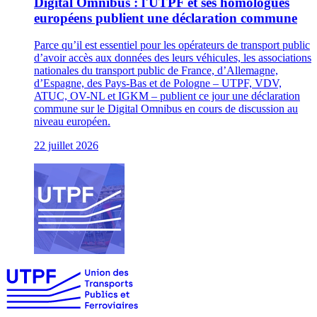
Digital Omnibus : l'UTPF et ses homologues
européens publient une déclaration commune
Parce qu’il est essentiel pour les opérateurs de transport public
d’avoir accès aux données des leurs véhicules, les associations
nationales du transport public de France, d’Allemagne,
d’Espagne, des Pays-Bas et de Pologne – UTPF, VDV,
ATUC, OV-NL et IGKM – publient ce jour une déclaration
commune sur le Digital Omnibus en cours de discussion au
niveau européen.
22 juillet 2026