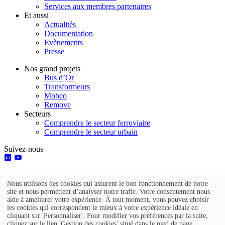
Services aux membres partenaires
Et aussi
Actualités
Documentation
Evènements
Presse
Nos grand projets
Bus d’Or
Transformeurs
Mobco
Remove
Secteurs
Comprendre le secteur ferroviaire
Comprendre le secteur urbain
Suivez-nous
Nous utilisons des cookies qui assurent le bon fonctionnement de notre
Utilisation
site et nous permettent d’analyser notre trafic. Votre consentement nous
aide à améliorer votre expérience. À tout moment, vous pouvez choisir
des
Go to top
les cookies qui correspondent le mieux à votre expérience idéale en
cliquant sur 'Personnaliser'. Pour modifier vos préférences par la suite,
données
Mentions légales
cliquez sur le lien 'Gestion des cookies' situé dans le pied de page.