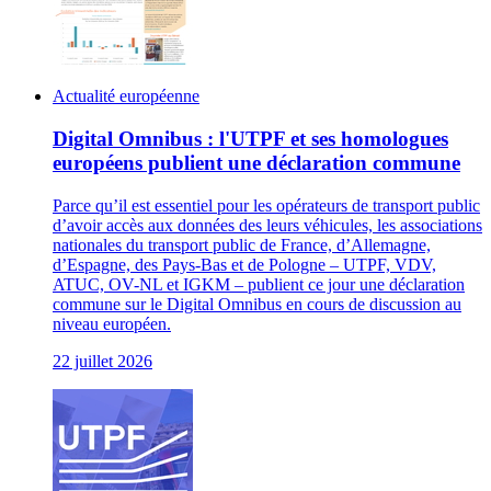
Actualité européenne
Digital Omnibus : l'UTPF et ses homologues
européens publient une déclaration commune
Parce qu’il est essentiel pour les opérateurs de transport public
d’avoir accès aux données des leurs véhicules, les associations
nationales du transport public de France, d’Allemagne,
d’Espagne, des Pays-Bas et de Pologne – UTPF, VDV,
ATUC, OV-NL et IGKM – publient ce jour une déclaration
commune sur le Digital Omnibus en cours de discussion au
niveau européen.
22 juillet 2026