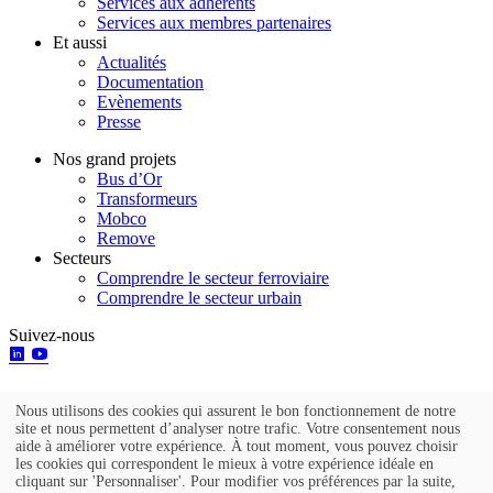
Services aux adhérents
Services aux membres partenaires
Et aussi
Actualités
Documentation
Evènements
Presse
Nos grand projets
Bus d’Or
Transformeurs
Mobco
Remove
Secteurs
Comprendre le secteur ferroviaire
Comprendre le secteur urbain
Suivez-nous
Nous utilisons des cookies qui assurent le bon fonctionnement de notre
Utilisation
site et nous permettent d’analyser notre trafic. Votre consentement nous
aide à améliorer votre expérience. À tout moment, vous pouvez choisir
des
Go to top
les cookies qui correspondent le mieux à votre expérience idéale en
cliquant sur 'Personnaliser'. Pour modifier vos préférences par la suite,
données