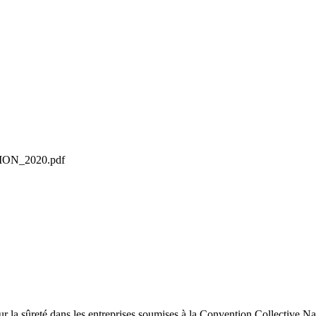
ON_2020.pdf
 sur la sûreté dans les entreprises soumises à la Convention Collective N