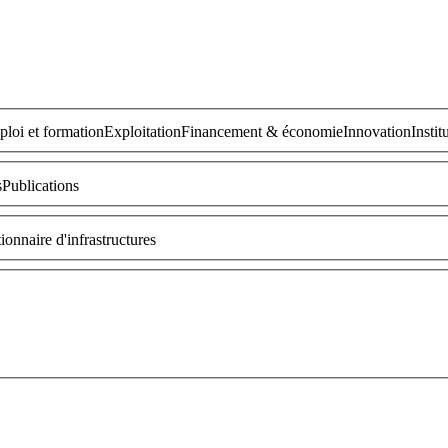
loi et formation
Exploitation
Financement & économie
Innovation
Instit
s
Publications
ionnaire d'infrastructures