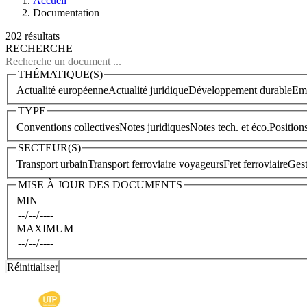
Accueil
Documentation
202 résultats
RECHERCHE
THÉMATIQUE(S)
Actualité européenne
Actualité juridique
Développement durable
Emp
TYPE
Conventions collectives
Notes juridiques
Notes tech. et éco.
Position
SECTEUR(S)
Transport urbain
Transport ferroviaire voyageurs
Fret ferroviaire
Gest
MISE À JOUR DES DOCUMENTS
MIN
MAXIMUM