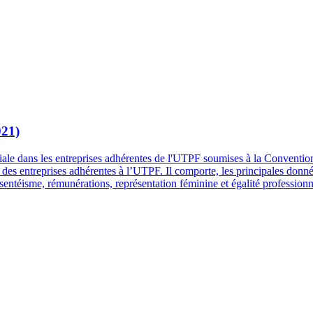
021)
ociale dans les entreprises adhérentes de l'UTPF soumises à la Conventio
es entreprises adhérentes à l’UTPF. Il comporte, les principales données 
entéisme, rémunérations, représentation féminine et égalité professionn