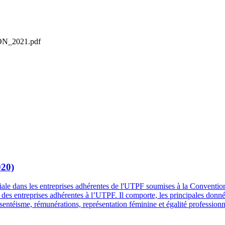
N_2021.pdf
020)
ociale dans les entreprises adhérentes de l'UTPF soumises à la Conventio
es entreprises adhérentes à l’UTPF. Il comporte, les principales données 
entéisme, rémunérations, représentation féminine et égalité professionn