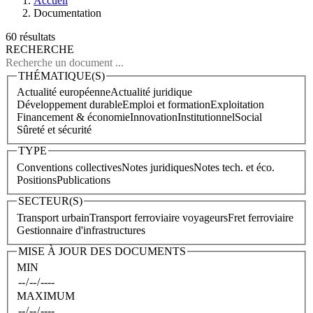
Accueil
Documentation
60 résultats
RECHERCHE
THÉMATIQUE(S)
Actualité européenne
Actualité juridique
Développement durable
Emploi et formation
Exploitation
Financement & économie
Innovation
Institutionnel
Social
Sûreté et sécurité
TYPE
Conventions collectives
Notes juridiques
Notes tech. et éco.
Positions
Publications
SECTEUR(S)
Transport urbain
Transport ferroviaire voyageurs
Fret ferroviaire
Gestionnaire d'infrastructures
MISE À JOUR DES DOCUMENTS
MIN
MAXIMUM