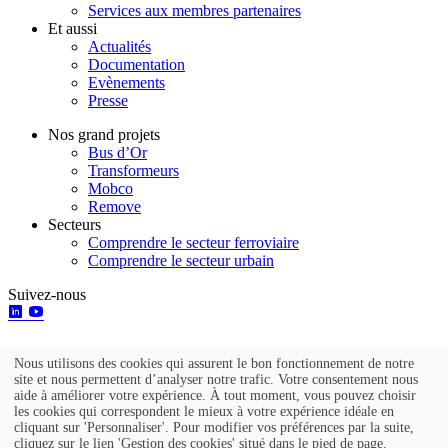
Services aux membres partenaires
Et aussi
Actualités
Documentation
Evènements
Presse
Nos grand projets
Bus d’Or
Transformeurs
Mobco
Remove
Secteurs
Comprendre le secteur ferroviaire
Comprendre le secteur urbain
Suivez-nous
Nous utilisons des cookies qui assurent le bon fonctionnement de notre
Utilisation
site et nous permettent d’analyser notre trafic. Votre consentement nous
aide à améliorer votre expérience. À tout moment, vous pouvez choisir
des
Go to top
les cookies qui correspondent le mieux à votre expérience idéale en
cliquant sur 'Personnaliser'. Pour modifier vos préférences par la suite,
données
Mentions légales
cliquez sur le lien 'Gestion des cookies' situé dans le pied de page.